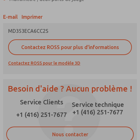
E-mail
Imprimer
MD353ECA6CC2S
Méthode de contact préférée
E-Mail
Téléphone
Contactez ROSS pour plus d'informations
Veuillez m'envoyer des mises à jour
périodiques sur les fonctionnalités, les
Contactez ROSS pour le modèle 3D
capacités des produits, et plus encore.
*Oui, j'ai lu la politique de confidentialité et
j'accepte que les données que je fournis
Besoin d'aide ? Aucun problème !
seront collectées et stockées
électroniquement. Mes données ne sont
Service Clients
utilisées que strictement pour le traitement et
Service technique
la réponse à ma demande. En soumettant le
+1 (416) 251-7677
formulaire de contact, j'accepte le traitement.
+1 (416) 251-7677
Nous contacter