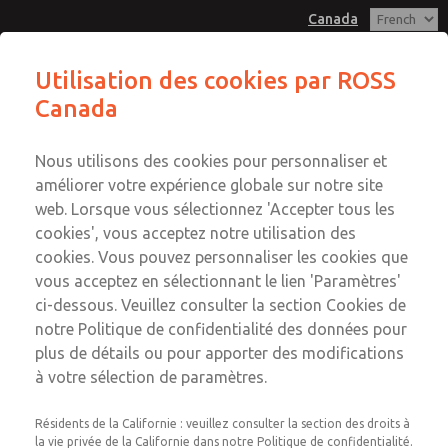
Canada
Série MD3
Série MD3
Utilisation des cookies par ROSS
Canada
Service Clients
Menu
Compte
+1 (416) 251-7677
Nous utilisons des cookies pour personnaliser et
Service technique
Connexion
améliorer votre expérience globale sur notre site
web. Lorsque vous sélectionnez 'Accepter tous les
+1 (416) 251-7677
Inscription
Envoyer cette page par e-mail
cookies', vous acceptez notre utilisation des
Série MD3
cookies. Vous pouvez personnaliser les cookies que
vous acceptez en sélectionnant le lien 'Paramètres'
MD353ECA6CC2S
ci-dessous. Veuillez consulter la section Cookies de
notre Politique de confidentialité des données pour
plus de détails ou pour apporter des modifications
à votre sélection de paramètres.
Résidents de la Californie : veuillez consulter la section des droits à
la vie privée de la Californie dans notre Politique de confidentialité.