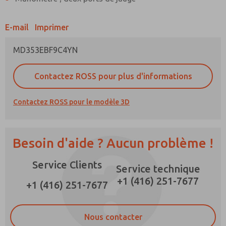
×
E-mail
Imprimer
MD353EBF9C4YN
Méthode de contact préférée
E-Mail
Téléphone
Contactez ROSS pour plus d'informations
Veuillez m'envoyer des mises à jour
périodiques sur les fonctionnalités, les
Contactez ROSS pour le modèle 3D
capacités des produits, et plus encore.
*Oui, j'ai lu la politique de confidentialité et
j'accepte que les données que je fournis
Besoin d'aide ? Aucun problème !
seront collectées et stockées
électroniquement. Mes données ne sont
Service Clients
utilisées que strictement pour le traitement et
Service technique
la réponse à ma demande. En soumettant le
+1 (416) 251-7677
formulaire de contact, j'accepte le traitement.
+1 (416) 251-7677
Nous contacter