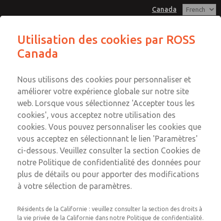
Canada
Série MD3
Série MD3
Utilisation des cookies par ROSS
Canada
Service Clients
Menu
Compte
+1 (416) 251-7677
Nous utilisons des cookies pour personnaliser et
Service technique
Connexion
améliorer votre expérience globale sur notre site
web. Lorsque vous sélectionnez 'Accepter tous les
+1 (416) 251-7677
Inscription
Envoyer cette page par e-mail
cookies', vous acceptez notre utilisation des
Série MD3
cookies. Vous pouvez personnaliser les cookies que
vous acceptez en sélectionnant le lien 'Paramètres'
MD353EBF9C4YN
ci-dessous. Veuillez consulter la section Cookies de
notre Politique de confidentialité des données pour
plus de détails ou pour apporter des modifications
à votre sélection de paramètres.
Résidents de la Californie : veuillez consulter la section des droits à
la vie privée de la Californie dans notre Politique de confidentialité.