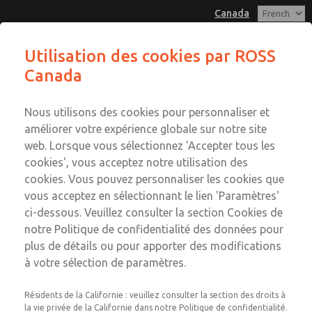
Canada
Série MD3
Série MD3
Utilisation des cookies par ROSS
Canada
Service Clients
Menu
Compte
+1 (416) 251-7677
Nous utilisons des cookies pour personnaliser et
Service technique
Connexion
améliorer votre expérience globale sur notre site
web. Lorsque vous sélectionnez 'Accepter tous les
+1 (416) 251-7677
Inscription
Envoyer cette page par e-mail
cookies', vous acceptez notre utilisation des
Série MD3
cookies. Vous pouvez personnaliser les cookies que
vous acceptez en sélectionnant le lien 'Paramètres'
MD353ECB2C42Q
ci-dessous. Veuillez consulter la section Cookies de
notre Politique de confidentialité des données pour
plus de détails ou pour apporter des modifications
à votre sélection de paramètres.
Résidents de la Californie : veuillez consulter la section des droits à
la vie privée de la Californie dans notre Politique de confidentialité.