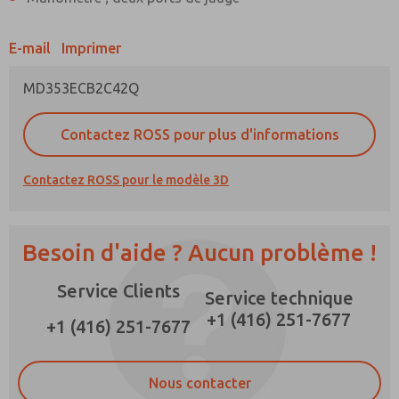
E-mail
Imprimer
MD353ECB2C42Q
Méthode de contact préférée
E-Mail
Téléphone
Contactez ROSS pour plus d'informations
Veuillez m'envoyer des mises à jour
périodiques sur les fonctionnalités, les
Contactez ROSS pour le modèle 3D
capacités des produits, et plus encore.
*Oui, j'ai lu la politique de confidentialité et
j'accepte que les données que je fournis
Besoin d'aide ? Aucun problème !
seront collectées et stockées
électroniquement. Mes données ne sont
Service Clients
utilisées que strictement pour le traitement et
Service technique
la réponse à ma demande. En soumettant le
+1 (416) 251-7677
formulaire de contact, j'accepte le traitement.
+1 (416) 251-7677
Nous contacter