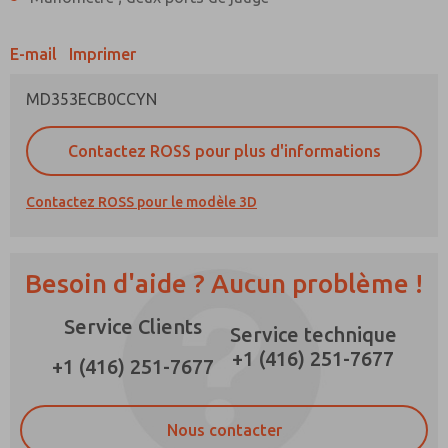
E-mail
Imprimer
MD353ECB0CCYN
Méthode de contact préférée
E-Mail
Téléphone
Contactez ROSS pour plus d'informations
Veuillez m'envoyer des mises à jour
périodiques sur les fonctionnalités, les
Contactez ROSS pour le modèle 3D
capacités des produits, et plus encore.
*Oui, j'ai lu la politique de confidentialité et
j'accepte que les données que je fournis
Besoin d'aide ? Aucun problème !
seront collectées et stockées
électroniquement. Mes données ne sont
Service Clients
utilisées que strictement pour le traitement et
Service technique
la réponse à ma demande. En soumettant le
+1 (416) 251-7677
formulaire de contact, j'accepte le traitement.
+1 (416) 251-7677
Nous contacter