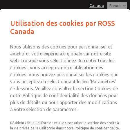
Canada
Série MD3
Série MD3
Utilisation des cookies par ROSS
Canada
Service Clients
Menu
Compte
+1 (416) 251-7677
Nous utilisons des cookies pour personnaliser et
Service technique
Connexion
améliorer votre expérience globale sur notre site
web. Lorsque vous sélectionnez 'Accepter tous les
+1 (416) 251-7677
Inscription
Envoyer cette page par e-mail
cookies', vous acceptez notre utilisation des
Série MD3
cookies. Vous pouvez personnaliser les cookies que
vous acceptez en sélectionnant le lien 'Paramètres'
MD353ECB0CCYN
ci-dessous. Veuillez consulter la section Cookies de
notre Politique de confidentialité des données pour
plus de détails ou pour apporter des modifications
à votre sélection de paramètres.
Résidents de la Californie : veuillez consulter la section des droits à
la vie privée de la Californie dans notre Politique de confidentialité.