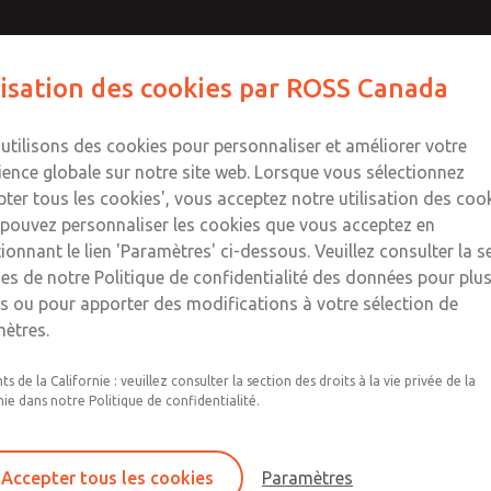
t
t
Contactez-nous pour un
Contactez ROSS Canad
lisation des cookies par ROSS Canada
Envoyer cette pag
co
ts
Industries
Sécurité
Support
À propos
Co
s
S
utilisons des cookies pour personnaliser et améliorer votre
77
+
ience globale sur notre site web. Lorsque vous sélectionnez
pter tous les cookies', vous acceptez notre utilisation des cook
pouvez personnaliser les cookies que vous acceptez en
tionnant le lien 'Paramètres' ci-dessous. Veuillez consulter la s
es de notre Politique de confidentialité des données pour plu
ls ou pour apporter des modifications à votre sélection de
Séries de vannes 77, CM26 et DM2D
ètres.
NPT et amp; Filetages du port G
ts de la Californie : veuillez consulter la section des droits à la vie privée de la
Tailles de corps 0, 2, 4, 8, 12 etamp; 30
nie dans notre Politique de confidentialité.
¼", 3/8", ½", ¾", 1", 1-1/2", & Vannes à orifice
Accepter tous les cookies
Paramètres