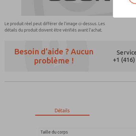
Le produit réel peut différer de l'image ci-dessus. Les
détails du produit doivent être vérifiés avant l'achat.
Besoin d'aide ? Aucun
Servic
problème !
+1 (416
Méthode de contact préférée
E-Mail
Téléphone
Veuillez m'envoyer des mises à jour périodi
*Oui, j'ai lu la politique de confidentiali
sont utilisées que strictement pour le tra
Détails
Taille du corps
1698C91