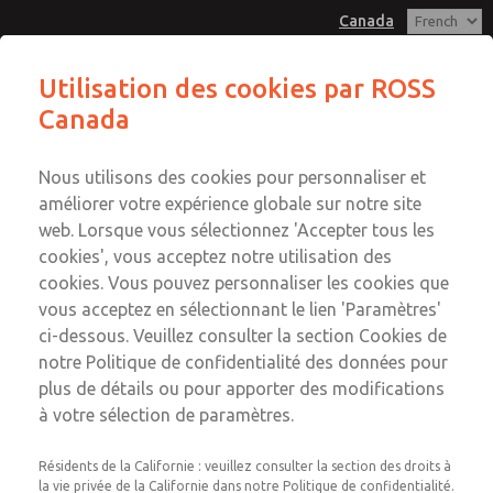
Canada
Modules interposés
Modules interposés
Utilisation des cookies par ROSS
Canada
Service Clients
Menu
Compte
+1 (416) 251-7677
Nous utilisons des cookies pour personnaliser et
Service technique
Connexion
améliorer votre expérience globale sur notre site
web. Lorsque vous sélectionnez 'Accepter tous les
+1 (416) 251-7677
Inscription
Envoyer cette page par e-mail
cookies', vous acceptez notre utilisation des
Modules interposés
cookies. Vous pouvez personnaliser les cookies que
vous acceptez en sélectionnant le lien 'Paramètres'
1372N77
ci-dessous. Veuillez consulter la section Cookies de
notre Politique de confidentialité des données pour
plus de détails ou pour apporter des modifications
à votre sélection de paramètres.
Résidents de la Californie : veuillez consulter la section des droits à
la vie privée de la Californie dans notre Politique de confidentialité.