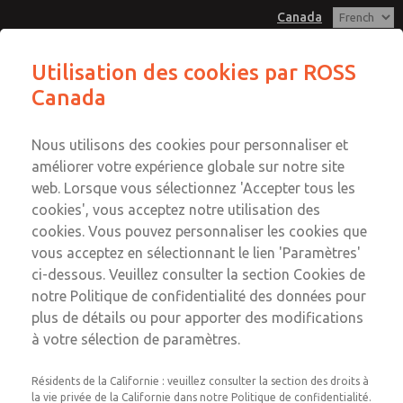
Canada
Utilisation des cookies par ROSS
Canada
Menu
Compte
Nous utilisons des cookies pour personnaliser et
Connexion
améliorer votre expérience globale sur notre site
web. Lorsque vous sélectionnez 'Accepter tous les
Inscription
cookies', vous acceptez notre utilisation des
cookies. Vous pouvez personnaliser les cookies que
vous acceptez en sélectionnant le lien 'Paramètres'
ci-dessous. Veuillez consulter la section Cookies de
notre Politique de confidentialité des données pour
plus de détails ou pour apporter des modifications
UBSafe, fondée en 2008, est bien positionnée dans le conseil et
à votre sélection de paramètres.
d'autres services, notamment l'éducation, la conception, l'ingénierie
et l'assainissement clé en main pour des secteurs tels que les pâtes
Résidents de la Californie : veuillez consulter la section des droits à
et papiers, l'alimentation et les boissons, la sécurité des processus,
la vie privée de la Californie dans notre Politique de confidentialité.